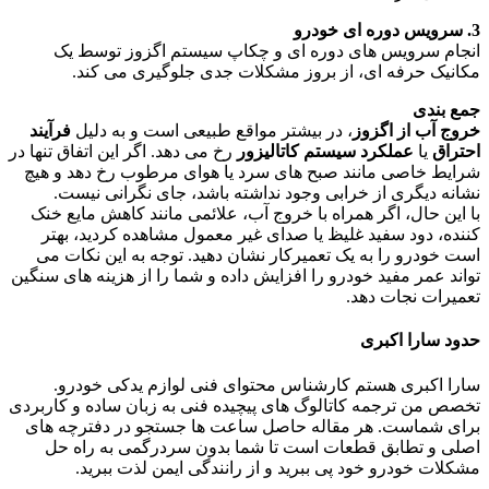
3. سرویس دوره ای خودرو
انجام سرویس های دوره ای و چکاپ سیستم اگزوز توسط یک
مکانیک حرفه ای، از بروز مشکلات جدی جلوگیری می کند.
جمع بندی
خروج آب از اگزوز
، در بیشتر مواقع طبیعی است و به دلیل
فرآیند
احتراق
یا
عملکرد سیستم کاتالیزور
رخ می دهد. اگر این اتفاق تنها در
شرایط خاصی مانند صبح های سرد یا هوای مرطوب رخ دهد و هیچ
نشانه دیگری از خرابی وجود نداشته باشد، جای نگرانی نیست.
با این حال، اگر همراه با خروج آب، علائمی مانند کاهش مایع خنک
کننده، دود سفید غلیظ یا صدای غیر معمول مشاهده کردید، بهتر
است خودرو را به یک تعمیرکار نشان دهید. توجه به این نکات می
تواند عمر مفید خودرو را افزایش داده و شما را از هزینه های سنگین
تعمیرات نجات دهد.
حدود سارا اکبری
سارا اکبری هستم کارشناس محتوای فنی لوازم یدکی خودرو.
تخصص من ترجمه کاتالوگ‌ های پیچیده فنی به زبان ساده و کاربردی
برای شماست. هر مقاله حاصل ساعت‌ ها جستجو در دفترچه‌ های
اصلی و تطابق قطعات است تا شما بدون سردرگمی به راه حل
مشکلات خودرو خود پی ببرید و از رانندگی ایمن لذت ببرید.