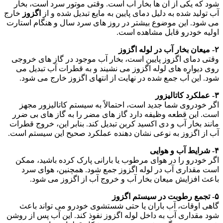
شود که یکی از آن ها بخار آب است. وقتی موتور سرد است، بخار
آب تولید شده به دلیل دمای پایین به مایع تبدیل شده و از
اگزوز
خارج
می شود. این موضوع بیشتر در روز های سرد سال و هنگام استارت
اولیه خودرو قابل مشاهده است.
۲- میعان بخار آب در لوله اگزوز
وقتی دمای اگزوز پایین است، بخار آب موجود در گاز های خروجی
روی دیواره های لوله اگزوز می نشیند و به قطرات آب تبدیل می
شود. این آب جمع شده در نهایت از انتهای اگزوز خارج می شود.
۳- عملکرد کاتالیزور
اگر خودروی شما جدید است، احتمالاً به سیستم کاتالیزور مجهز
است. این قطعه وظیفه دارد گاز های مضر را به گاز های بی ضرر
مانند بخار آب و دی اکسید کربن تبدیل کند. بنابر این، خروج قطرات
آب از اگزوز به نوعی نشان دهنده عملکرد صحیح این سیستم است.
۴- شرایط آب و هوایی
اگر خودرو را در هوای مرطوب یا بارانی پارک کرده باشید، ممکن
است مقداری آب در لوله اگزوز جمع شود. همچنین، هوای سرد
باعث افزایش میعان بخار آب و خروج آب از اگزوز می شود.
۵- تجمع رطوبت در سیستم اگزوز
گاهی اوقات، آب باران یا حتی شستشوی خودرو می تواند باعث
شود مقداری آب به داخل لوله اگزوز نفوذ کند. این آب پس از روشن