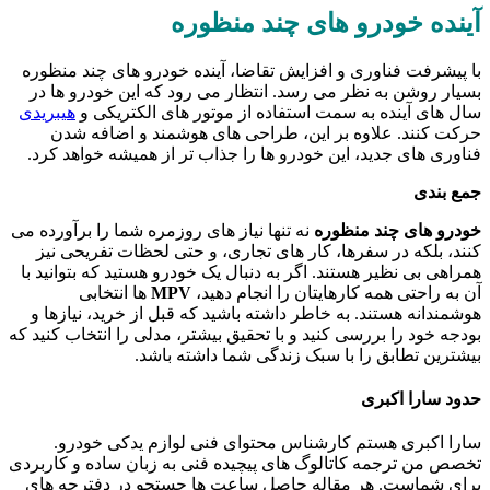
آینده خودرو های چند منظوره
با پیشرفت فناوری و افزایش تقاضا، آینده خودرو های چند منظوره
بسیار روشن به نظر می رسد. انتظار می رود که این خودرو ها در
سال های آینده به سمت استفاده از موتور های الکتریکی و
هیبریدی
حرکت کنند. علاوه بر این، طراحی های هوشمند و اضافه شدن
فناوری های جدید، این خودرو ها را جذاب تر از همیشه خواهد کرد.
جمع بندی
خودرو های چند منظوره
نه تنها نیاز های روزمره شما را برآورده می
کنند، بلکه در سفرها، کار های تجاری، و حتی لحظات تفریحی نیز
همراهی بی نظیر هستند. اگر به دنبال یک خودرو هستید که بتوانید با
آن به راحتی همه کارهایتان را انجام دهید،
MPV
ها انتخابی
هوشمندانه هستند. به خاطر داشته باشید که قبل از خرید، نیازها و
بودجه خود را بررسی کنید و با تحقیق بیشتر، مدلی را انتخاب کنید که
بیشترین تطابق را با سبک زندگی شما داشته باشد.
حدود سارا اکبری
سارا اکبری هستم کارشناس محتوای فنی لوازم یدکی خودرو.
تخصص من ترجمه کاتالوگ‌ های پیچیده فنی به زبان ساده و کاربردی
برای شماست. هر مقاله حاصل ساعت‌ ها جستجو در دفترچه‌ های