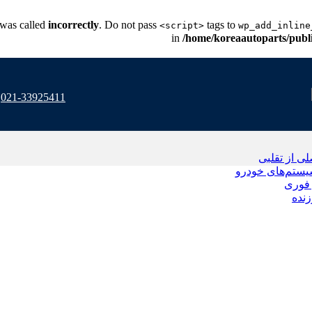
 was called
incorrectly
. Do not pass
tags to
<script>
wp_add_inline
/home/koreaautoparts/publ
021-33925411
 از تقلبی
یستم‌های خودرو
فوری
نده