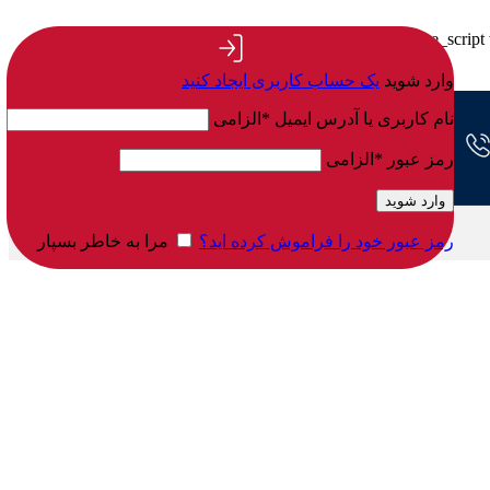
: Function wp_add_inline_script
Notice
for more information. (این پیام در نگارش 4.5.0
وارد شوید
یک حساب کاربری ایجاد کنید
نام کاربری یا آدرس ایمیل
*
الزامی
رمز عبور
*
الزامی
وارد شوید
رمز عبور خود را فراموش کرده اید؟
مرا به خاطر بسپار