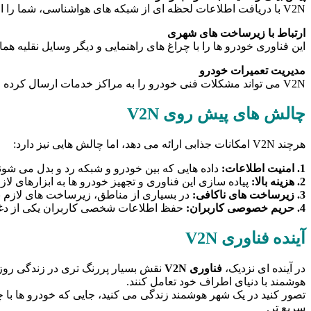
V2N با دریافت اطلاعات لحظه ای از شبکه های هواشناسی، شما را از تغییرات آب و هوایی مطلع می کند.
ارتباط با زیرساخت های شهری
این فناوری خودرو ها را با چراغ های راهنمایی و دیگر وسایل نقلیه هما
مدیریت تعمیرات خودرو
V2N می تواند مشکلات فنی خودرو را به مراکز خدمات ارسال کرده و زمان تعمیر را از قبل رزرو کند.
چالش های پیش روی V2N
هرچند V2N امکانات جذابی ارائه می دهد، اما چالش هایی نیز دارد:
1. امنیت اطلاعات:
داده هایی که بین خودرو و شبکه رد و بدل می شون
2. هزینه بالا:
پیاده سازی این فناوری و تجهیز خودرو ها به ابزارهای لا
3. زیرساخت های ناکافی:
در بسیاری از مناطق، زیرساخت های لازم بر
4. حریم خصوصی کاربران:
حفظ اطلاعات شخصی کاربران یکی از دغدغه های
آینده فناوری V2N
در آینده ای نزدیک،
فناوری V2N
نقش بسیار پررنگ تری در زندگی رو
هوشمند با دنیای اطراف خود تعامل کنند.
تصور کنید در یک شهر هوشمند زندگی می کنید، جایی که خودرو ها با چرا
سریع تر.