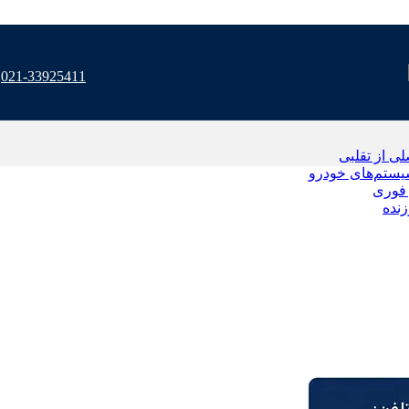
021-33925411
 از تقلبی
یستم‌های خودرو
فوری
نده