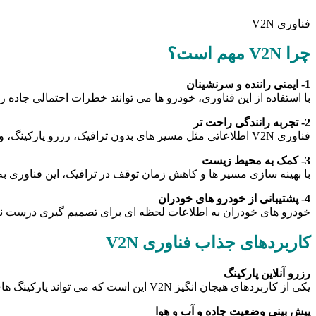
فناوری V2N
چرا V2N مهم است؟
1- ایمنی راننده و سرنشینان
با استفاده از این فناوری، خودرو ها می توانند خطرات احتمالی جاده را
2- تجربه رانندگی راحت تر
فناوری V2N اطلاعاتی مثل مسیر های بدون ترافیک، رزرو پارکینگ، و حتی دسترسی به موسیقی آنلاین را برای رانندگان فراهم می کند.
3- کمک به محیط زیست
با بهینه سازی مسیر ها و کاهش زمان توقف در ترافیک، این فناوری
4- پشتیبانی از خودرو های خودران
خودرو های خودران به اطلاعات لحظه ای برای تصمیم گیری درست نیاز دارند. V2N این داده ها را به آن ها 
کاربردهای جذاب فناوری V2N
رزرو آنلاین پارکینگ
یکی از کاربردهای هیجان انگیز V2N این است که می تواند پارکینگ های خالی را پیدا کرده و به شما اطلاع دهد. حتی می توانید از راه دور جای پارک خود را رزرو کنید.
پیش بینی وضعیت جاده و آب و هوا