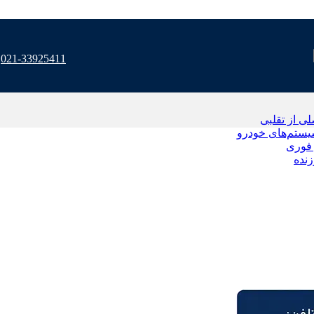
021-33925411
 از تقلبی
یستم‌های خودرو
فوری
نده