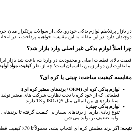
در بازار پرتلاطم لوازم یدکی خودرو، یکی از سوالات پرتکرار میان خر
دوچندان دارد. در این مقاله به این مقایسه خواهیم پرداخت تا در انت
چرا اصلاً لوازم یدکی غیر اصلی وارد بازار شد؟
قیمت بالای قطعات اصلی و محدودیت در واردات، باعث شد بازار ایران ب
اما تفاوت این دو از زمین تا آسمان است؛ چه از نظر
کیفیت مواد اولیه
مقایسه کیفیت ساخت: چینی یا کره‌ ای؟
لوازم یدکی کره‌ ای (OEM / برندهای معتبر کره‌ ای):
قطعاتی که از خود کره یا تحت نظارت شرکت‌ های معتبر تولید 
استانداردهای بین‌ المللی مثل ISO، QS و TS دارند.
لوازم یدکی چینی:
تنوع زیادی داره. از برندهای بسیار بی‌ کیفیت گرفته تا برند
اولیه ضعیف‌ تر تولید می‌ شن.
نتیجه:
اگر برند مطمئن کره‌ ای انتخاب بشه، معمولاً تا 70٪ کیفیت قطعه اصلی رو داره، در حالی‌ که قطعه چینی ممکنه بین 30 تا 60٪ کیفیت واقعی داشته باشه، اون هم در صورت انتخاب برند درست.