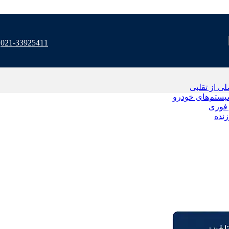
021-33925411
 از تقلبی
یستم‌های خودرو
فوری
نده