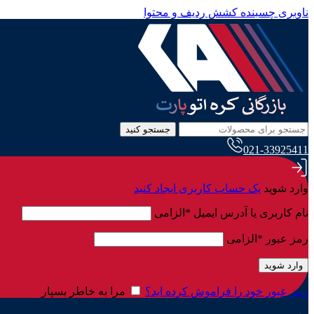
ناوبری چسبنده
کشش ردیف و محتوا
جستجو کنید
021-33925411
وارد شوید
یک حساب کاربری ایجاد کنید
نام کاربری یا آدرس ایمیل
*
الزامی
رمز عبور
*
الزامی
وارد شوید
رمز عبور خود را فراموش کرده اید؟
مرا به خاطر بسپار