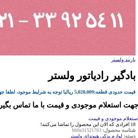
باربند ولستر
بادگیر رادیاتور ولستر
قیمت حدودی قطعه:
5,020,009
ریال
با توجه به شرایط موجود، لطفا جه
هت استعلام موجودی و قیمت با ما تماس بگیر
ستعلام موجودی و قیمت
18
افرادی که الان این محصول را تماشا می‌کنند!
شناسه محصول:
bb0a31521763
دسته:
لوازم یدکی هیوندای ولستر