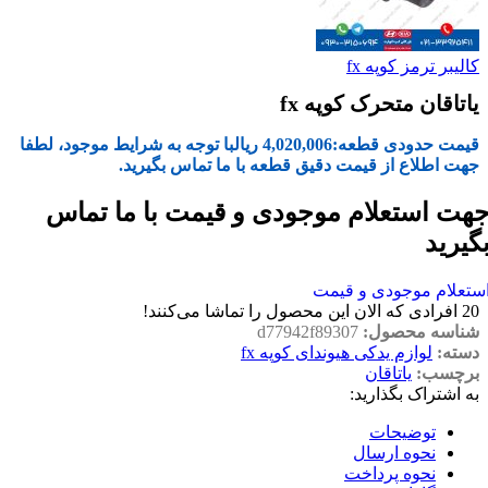
کالیبر ترمز کوپه fx
یاتاقان متحرک کوپه fx
قیمت حدودی قطعه:
4,020,006
ریال
با توجه به شرایط موجود، لطفا
جهت اطلاع از قیمت دقیق قطعه با ما تماس بگیرید.
هت استعلام موجودی و قیمت با ما تماس
گیرید
ستعلام موجودی و قیمت
20
افرادی که الان این محصول را تماشا می‌کنند!
شناسه محصول:
d77942f89307
دسته:
لوازم یدکی هیوندای کوپه fx
برچسب:
یاتاقان
به اشتراک بگذارید:
توضیحات
نحوه ارسال
نحوه پرداخت