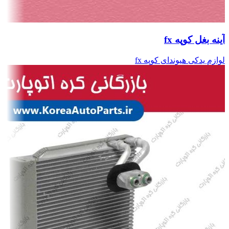
آینه بغل کوپه fx
لوازم یدکی هیوندای کوپه fx