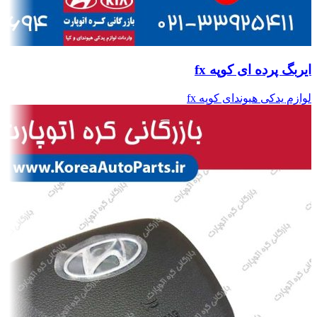
ایربگ پرده ای کوپه fx
لوازم یدکی هیوندای کوپه fx