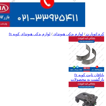
کره اتوپارت
/
لوازم یدکی هیوندای
/
لوازم یدکی هیوندای کوپه fx
یاتاقان ثابت کوپه fx
بازگشت به محصولات