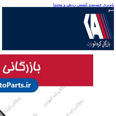
ناوبری چسبنده
کشش ردیف و محتوا
منو