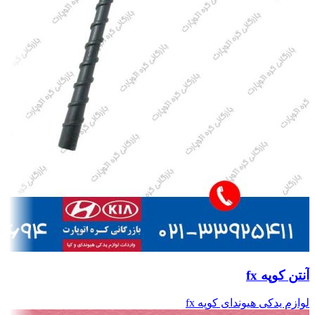
آنتن کوپه fx
لوازم یدکی هیوندای کوپه fx