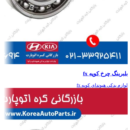
بلبرینگ چرخ کوپه fx
لوازم یدکی هیوندای کوپه fx