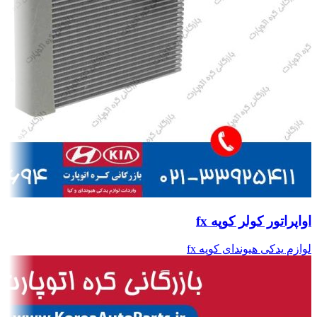
اواپراتور کولر کوپه fx
لوازم یدکی هیوندای کوپه fx