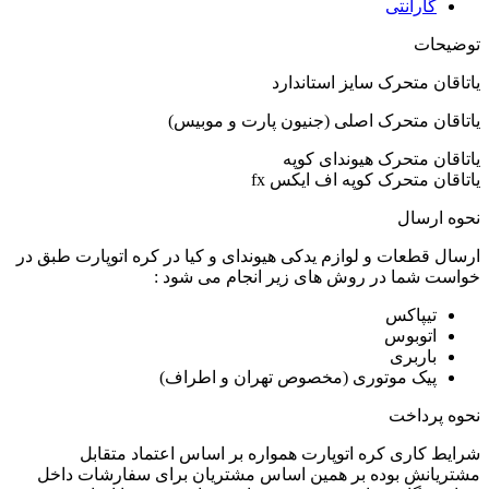
گارانتی
توضیحات
یاتاقان متحرک سایز استاندارد
یاتاقان متحرک اصلی (جنیون پارت و موبیس)
یاتاقان متحرک هیوندای کوپه
یاتاقان متحرک کوپه اف ایکس fx
نحوه ارسال
ارسال قطعات و لوازم یدکی هیوندای و کیا در کره اتوپارت طبق در
خواست شما در روش های زیر انجام می شود :
تیپاکس
اتوبوس
باربری
پیک موتوری (مخصوص تهران و اطراف)
نحوه پرداخت
شرایط کاری کره اتوپارت همواره بر اساس اعتماد متقابل
مشتریانش بوده بر همین اساس مشتریان برای سفارشات داخل