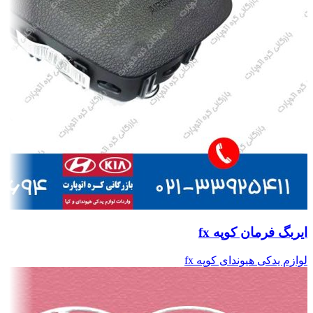
ایربگ فرمان کوپه fx
لوازم یدکی هیوندای کوپه fx