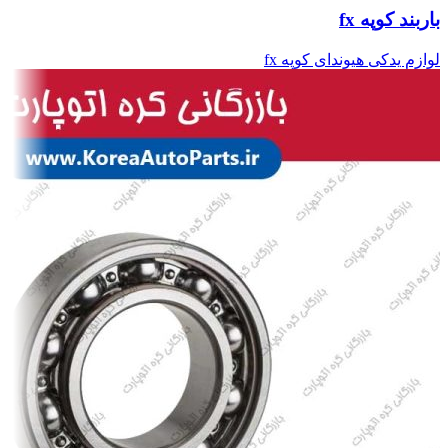
باربند کوپه fx
لوازم یدکی هیوندای کوپه fx