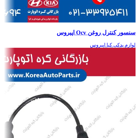
سنسور کنترل روغن Ocv اپیروس
لوازم یدکی کیا اپیروس