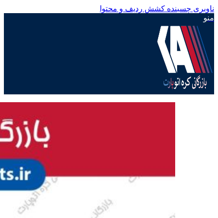
ناوبری چسبنده
کشش ردیف و محتوا
منو