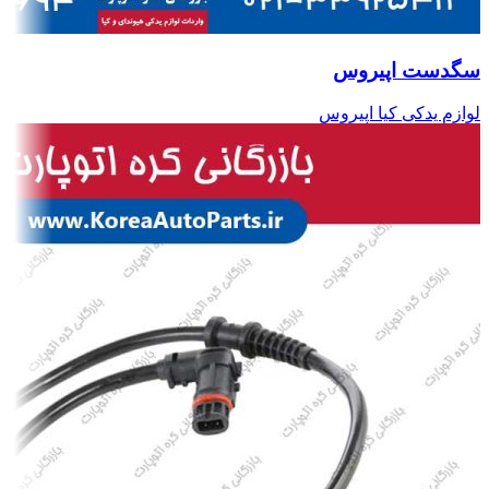
سگدست اپیروس
لوازم یدکی کیا اپیروس