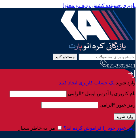
ناوبری چسبنده
کشش ردیف و محتوا
جستجو کنید
021-33925411
وارد شوید
یک حساب کاربری ایجاد کنید
نام کاربری یا آدرس ایمیل
*
الزامی
رمز عبور
*
الزامی
وارد شوید
رمز عبور خود را فراموش کرده اید؟
مرا به خاطر بسپار