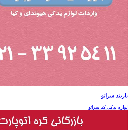
باربند سراتو
لوازم یدکی کیا سراتو