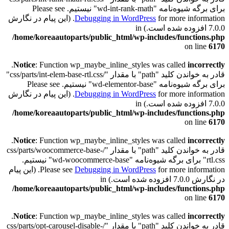
برای برگه شیوه‌نامه "wd-int-rank-math" نیستیم. Please see
Debugging in WordPress
for more information. (این پیام در نگارش
7.0.0 افزوده شده است.) in
/home/koreaautoparts/public_html/wp-includes/functions.php
on line
6170
.
Notice
: Function wp_maybe_inline_styles was called
incorrectly
قادر به خواندن کلید "path" با مقدار "/css/parts/int-elem-base-rtl.css"
برای برگه شیوه‌نامه "wd-elementor-base" نیستیم. Please see
Debugging in WordPress
for more information. (این پیام در نگارش
7.0.0 افزوده شده است.) in
/home/koreaautoparts/public_html/wp-includes/functions.php
on line
6170
.
Notice
: Function wp_maybe_inline_styles was called
incorrectly
قادر به خواندن کلید "path" با مقدار "/css/parts/woocommerce-base-
rtl.css" برای برگه شیوه‌نامه "wd-woocommerce-base" نیستیم.
Debugging in WordPress
Please see
for more information. (این پیام
در نگارش 7.0.0 افزوده شده است.) in
/home/koreaautoparts/public_html/wp-includes/functions.php
on line
6170
.
Notice
: Function wp_maybe_inline_styles was called
incorrectly
قادر به خواندن کلید "path" با مقدار "/css/parts/opt-carousel-disable-