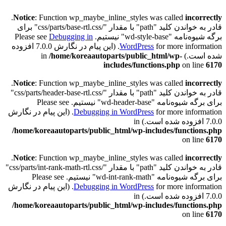
.
Notice
: Function wp_maybe_inline_styles was called
incorrectly
قادر به خواندن کلید "path" با مقدار "/css/parts/base-rtl.css" برای
برگه شیوه‌نامه "wd-style-base" نیستیم. Please see
Debugging in
WordPress
for more information. (این پیام در نگارش 7.0.0 افزوده
شده است.) in
/home/koreaautoparts/public_html/wp-
includes/functions.php
on line
6170
.
Notice
: Function wp_maybe_inline_styles was called
incorrectly
قادر به خواندن کلید "path" با مقدار "/css/parts/header-base-rtl.css"
برای برگه شیوه‌نامه "wd-header-base" نیستیم. Please see
Debugging in WordPress
for more information. (این پیام در نگارش
7.0.0 افزوده شده است.) in
/home/koreaautoparts/public_html/wp-includes/functions.php
on line
6170
.
Notice
: Function wp_maybe_inline_styles was called
incorrectly
قادر به خواندن کلید "path" با مقدار "/css/parts/int-rank-math-rtl.css"
برای برگه شیوه‌نامه "wd-int-rank-math" نیستیم. Please see
Debugging in WordPress
for more information. (این پیام در نگارش
7.0.0 افزوده شده است.) in
/home/koreaautoparts/public_html/wp-includes/functions.php
on line
6170