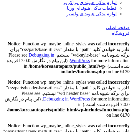
لوازم یدکی هیوندای وراکروز
قطعات یدکی هیوندای ورنا
لوازم یدکی هیوندای ولستر
صفحه اصلی
فروشگاه
.
Notice
: Function wp_maybe_inline_styles was called
incorrectly
قادر به خواندن کلید "path" با مقدار "/css/parts/base-rtl.css" برای
برگه شیوه‌نامه "wd-style-base" نیستیم. Please see
Debugging in
WordPress
for more information. (این پیام در نگارش 7.0.0 افزوده
شده است.) in
/home/koreaautoparts/public_html/wp-
includes/functions.php
on line
6170
.
Notice
: Function wp_maybe_inline_styles was called
incorrectly
قادر به خواندن کلید "path" با مقدار "/css/parts/header-base-rtl.css"
برای برگه شیوه‌نامه "wd-header-base" نیستیم. Please see
Debugging in WordPress
for more information. (این پیام در نگارش
7.0.0 افزوده شده است.) in
/home/koreaautoparts/public_html/wp-includes/functions.php
on line
6170
.
Notice
: Function wp_maybe_inline_styles was called
incorrectly
قادر به خواندن کلید "path" با مقدار "/css/parts/int-rank-math-rtl.css"