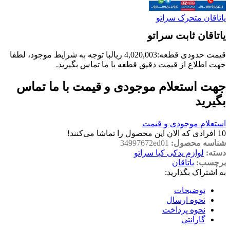
یاتاقان متحرک سراتو
یاتاقان ثابت سراتو
قیمت حدودی قطعه:
4,020,003
ریال
با توجه به شرایط موجود، لطفا
جهت اطلاع از قیمت دقیق قطعه با ما تماس بگیرید.
جهت استعلام موجودی و قیمت با ما تماس
بگیرید
استعلام موجودی و قیمت
10
افرادی که الان این محصول را تماشا می‌کنند!
شناسه محصول:
34997672ed01
دسته:
لوازم یدکی کیا سراتو
برچسب:
یاتاقان
به اشتراک بگذارید:
توضیحات
نحوه ارسال
نحوه پرداخت
گارانتی