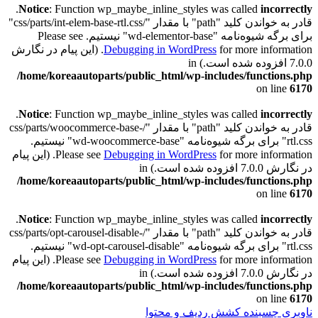
.
Notice
: Function wp_maybe_inline_styles was called
incorrectly
قادر به خواندن کلید "path" با مقدار "/css/parts/int-elem-base-rtl.css"
برای برگه شیوه‌نامه "wd-elementor-base" نیستیم. Please see
Debugging in WordPress
for more information. (این پیام در نگارش
7.0.0 افزوده شده است.) in
/home/koreaautoparts/public_html/wp-includes/functions.php
on line
6170
.
Notice
: Function wp_maybe_inline_styles was called
incorrectly
قادر به خواندن کلید "path" با مقدار "/css/parts/woocommerce-base-
rtl.css" برای برگه شیوه‌نامه "wd-woocommerce-base" نیستیم.
Debugging in WordPress
Please see
for more information. (این پیام
در نگارش 7.0.0 افزوده شده است.) in
/home/koreaautoparts/public_html/wp-includes/functions.php
on line
6170
.
Notice
: Function wp_maybe_inline_styles was called
incorrectly
قادر به خواندن کلید "path" با مقدار "/css/parts/opt-carousel-disable-
rtl.css" برای برگه شیوه‌نامه "wd-opt-carousel-disable" نیستیم.
Debugging in WordPress
Please see
for more information. (این پیام
در نگارش 7.0.0 افزوده شده است.) in
/home/koreaautoparts/public_html/wp-includes/functions.php
on line
6170
ناوبری چسبنده
کشش ردیف و محتوا